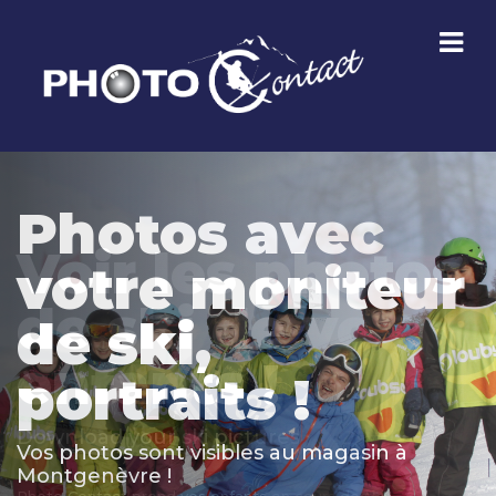
Photos avec
votre moniteur
de ski,
portraits !
Vos photos sont visibles au magasin à
Montgenèvre !